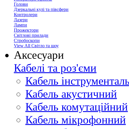
Голови
Дзеркальні кулі та півсфери
Контролери
Лазери
Лампи
Прожектори
Світлові прилади
Стробоскопи
View All Світло та шоу
Аксесуари
Кабелі та роз'єми
Кабель інструментал
Кабель акустичний
Кабель комутаційний
Кабель мікрофонний