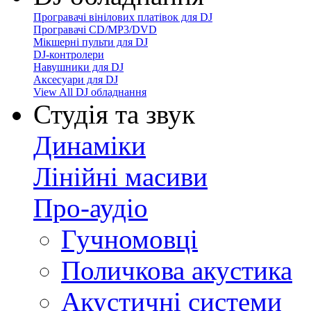
Програвачі вінілових платівок для DJ
Програвачі CD/MP3/DVD
Мікшерні пульти для DJ
DJ-контролери
Навушники для DJ
Аксесуари для DJ
View All DJ обладнання
Студія та звук
Динаміки
Лінійні масиви
Про-аудіо
Гучномовці
Поличкова акустика
Акустичні системи