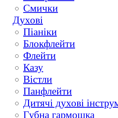
Смички
Духові
Піаніки
Блокфлейти
Флейти
Казу
Вістли
Панфлейти
Дитячі духові інстру
Губна гармошка