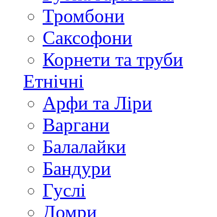
Тромбони
Саксофони
Корнети та труби
Етнічні
Арфи та Ліри
Варгани
Балалайки
Бандури
Гуслі
Домри