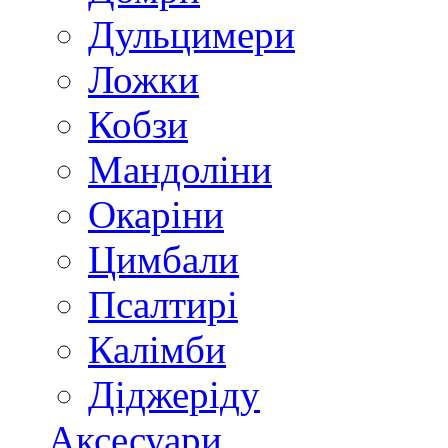
Дульцимери
Ложки
Кобзи
Мандоліни
Окаріни
Цимбали
Псалтирі
Калімби
Діджеріду
Аксесуари