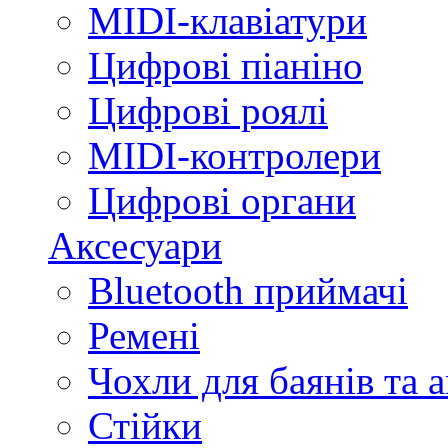
MIDI-клавіатури
Цифрові піаніно
Цифрові роялі
MIDI-контролери
Цифрові органи
Аксесуари
Bluetooth приймачі
Ремені
Чохли для баянів та 
Стійки