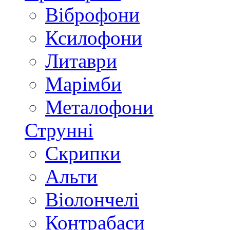
Віброфони
Ксилофони
Литаври
Марімби
Металофони
Струнні
Скрипки
Альти
Віолончелі
Контрабаси