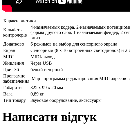
Характеристики
4-назначаемых кодера, 2-назначаемых потенциом
Кількість
формы другого слоя, 1-назначаемый фейдер, 2-се
контролерів
вниз
Додатково
6 режимов на выбор для сенсорного экрана
Екран
Сенсорный (8 х 16 встроенных светодиодов) и 2
MIDI
MIDI-выход
Живлення
Через USB
Цвет 36
белый и черный
Програмне
iMap –программа редактирования MIDI адресов в
забезпечення
Габарити
325 x 99 x 20 мм
Вага
0,89 кг
Тип товару
Звуковое оборудование, аксессуары
Написати відгук