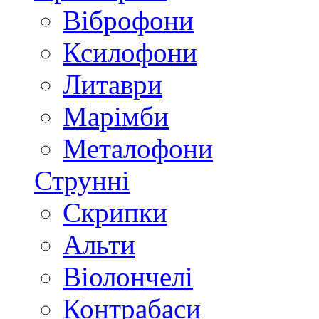
Віброфони
Ксилофони
Литаври
Марімби
Металофони
Струнні
Скрипки
Альти
Віолончелі
Контрабаси