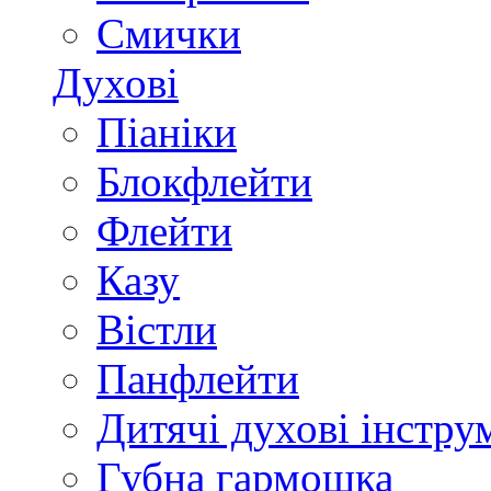
Смички
Духові
Піаніки
Блокфлейти
Флейти
Казу
Вістли
Панфлейти
Дитячі духові інстру
Губна гармошка