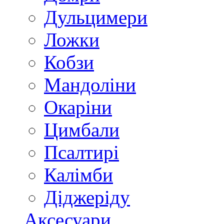
Дульцимери
Ложки
Кобзи
Мандоліни
Окаріни
Цимбали
Псалтирі
Калімби
Діджеріду
Аксесуари