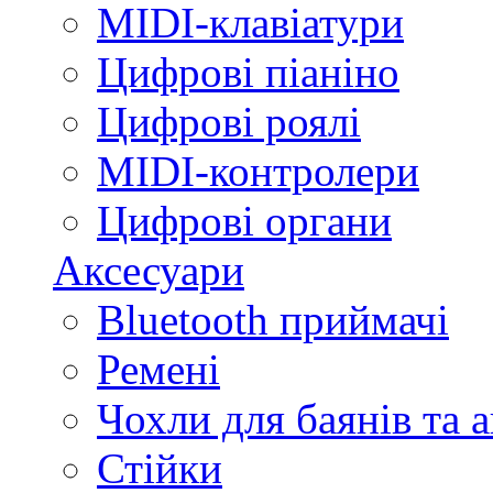
MIDI-клавіатури
Цифрові піаніно
Цифрові роялі
MIDI-контролери
Цифрові органи
Аксесуари
Bluetooth приймачі
Ремені
Чохли для баянів та 
Стійки