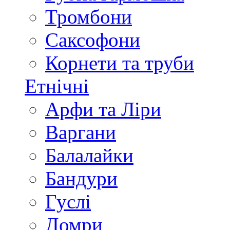
Тромбони
Саксофони
Корнети та труби
Етнічні
Арфи та Ліри
Варгани
Балалайки
Бандури
Гуслі
Домри