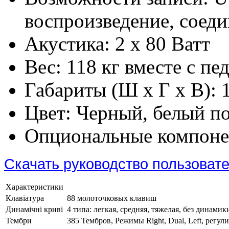
воспроизведение, соед
Акустика:
2 х 80 Ватт
Вес:
118 кг вместе с пе
Габариты (Ш x Г x В):
Цвет:
Черный, белый п
Опциональные компоне
Скачать руководство пользоват
Характеристики
Клавіатура
88 молоточковых клавиш
Динамічні криві
4 типа: легкая, средняя, тяжелая, без динамик
Тембри
385 Тембров, Режимы Right, Dual, Left, регу