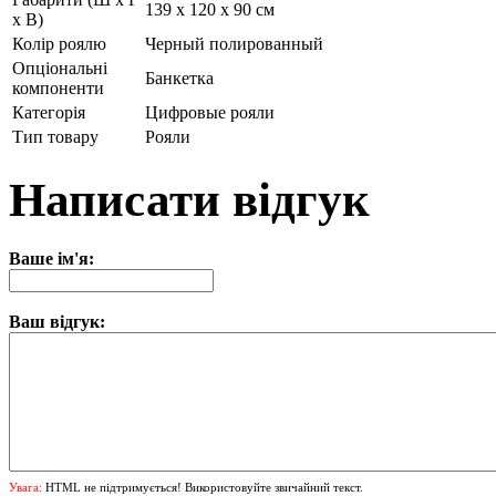
139 x 120 x 90 см
x В)
Колір роялю
Черный полированный
Опціональні
Банкетка
компоненти
Категорія
Цифровые рояли
Тип товару
Рояли
Написати відгук
Ваше ім'я:
Ваш відгук:
Увага:
HTML не підтримується! Використовуйте звичайний текст.