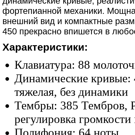
динамические кривые, реалист
фортепианной механики. Мощная
внешний вид и компактные раз
450 прекрасно впишется в люб
Характеристики:
Клавиатура:
88 молото
Динамические кривые:
тяжелая, без динамики
Тембры:
385 Тембров, Р
регулировка громкости
Полифония:
64 ноты