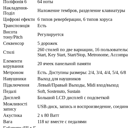
Поліфонія 6
64 ноты
Накладення-
Наложение тембров, разделение клавиатуры
Поділ
Цифрові ефекти
6 типов реверберации, 6 типов хоруса
Транспозиція
Есть
Висота
Регулируется
тону/Pitch
Секвенсор
5 дорожек
260 стилей по две вариации, 16 пользовательск
Стилі
Start, Key Start, Start/Stop, Metronome, Accom
Елементи
20 ячеек панельной памяти
керування
Метроном
Есть. Доступны размеры: 2/4, 3/4, 4/4, 5/4, 6/8
Навушники
Выход для наушников
Підключення
Левый/Правый Выходы, Midi вход/выход
Педалі
Soft, Sostenuto, Sustain
Дисплей
Большой LCD дисплей с подсветкой
Можливості
USB-диск, запись и воспроизведение, соеди
запису
Акустика
2 х 80 Ватт
Вага
118 кг вместе с педалями
Габарити (Ш x Г