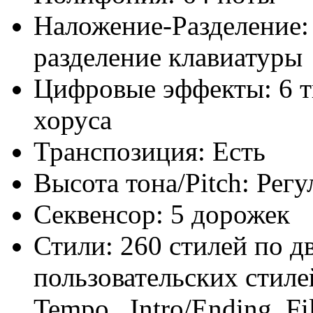
Наложение-Разделение:
разделение клавиатуры
Цифровые эффекты:
6 
хоруса
Транспозиция:
Есть
Высота тона/Pitch:
Регу
Секвенсор:
5 дорожек
Стили:
260 стилей по д
пользовательских стиле
Tempo , Intro/Ending, Fil