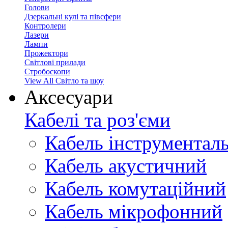
Голови
Дзеркальні кулі та півсфери
Контролери
Лазери
Лампи
Прожектори
Світлові прилади
Стробоскопи
View All Світло та шоу
Аксесуари
Кабелі та роз'єми
Кабель інструментал
Кабель акустичний
Кабель комутаційний
Кабель мікрофонний