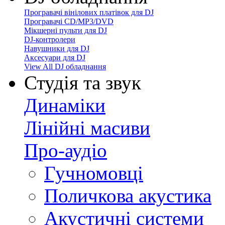
Програвачі вінілових платівок для DJ
Програвачі CD/MP3/DVD
Мікшерні пульти для DJ
DJ-контролери
Навушники для DJ
Аксесуари для DJ
View All DJ обладнання
Студія та звук
Динаміки
Лінійні масиви
Про-аудіо
Гучномовці
Поличкова акустика
Акустичні системи