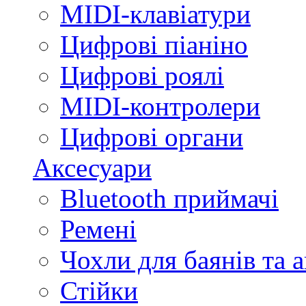
MIDI-клавіатури
Цифрові піаніно
Цифрові роялі
MIDI-контролери
Цифрові органи
Аксесуари
Bluetooth приймачі
Ремені
Чохли для баянів та 
Стійки