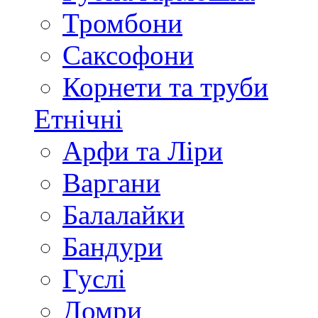
Тромбони
Саксофони
Корнети та труби
Етнічні
Арфи та Ліри
Варгани
Балалайки
Бандури
Гуслі
Домри