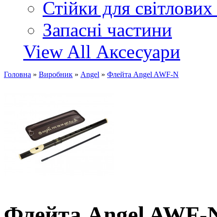
Стійки для світлових
Запасні частини
View All Аксесуари
Головна
»
Виробник
»
Angel
»
Флейта Angel AWF-N
Флейта Angel AWF-