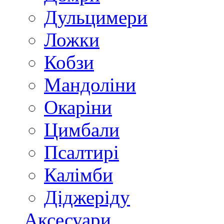
Дульцимери
Ложки
Кобзи
Мандоліни
Окаріни
Цимбали
Псалтирі
Калімби
Діджеріду
Аксесуари