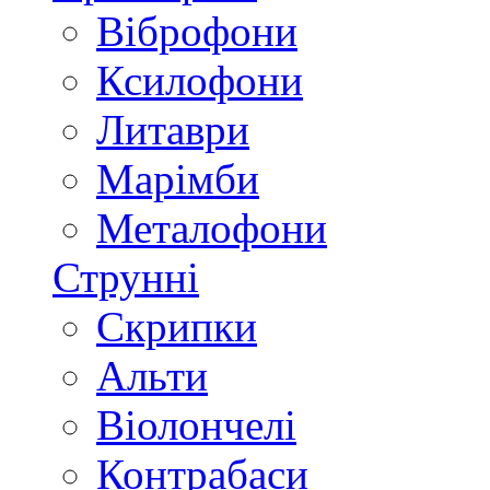
Віброфони
Ксилофони
Литаври
Марімби
Металофони
Струнні
Скрипки
Альти
Віолончелі
Контрабаси