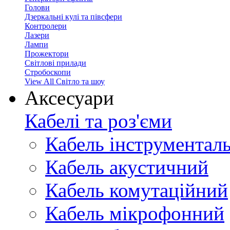
Голови
Дзеркальні кулі та півсфери
Контролери
Лазери
Лампи
Прожектори
Світлові прилади
Стробоскопи
View All Світло та шоу
Аксесуари
Кабелі та роз'єми
Кабель інструментал
Кабель акустичний
Кабель комутаційний
Кабель мікрофонний