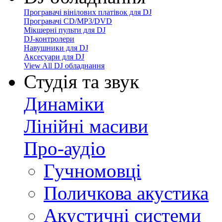
Програвачі вінілових платівок для DJ
Програвачі CD/MP3/DVD
Мікшерні пульти для DJ
DJ-контролери
Навушники для DJ
Аксесуари для DJ
View All DJ обладнання
Студія та звук
Динаміки
Лінійні масиви
Про-аудіо
Гучномовці
Поличкова акустика
Акустичні системи