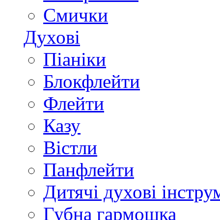
Смички
Духові
Піаніки
Блокфлейти
Флейти
Казу
Вістли
Панфлейти
Дитячі духові інстру
Губна гармошка