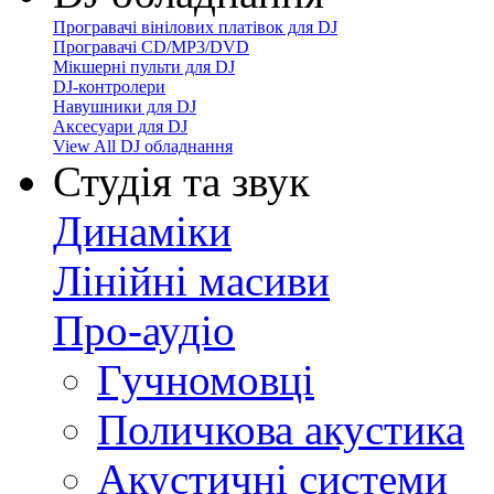
Програвачі вінілових платівок для DJ
Програвачі CD/MP3/DVD
Мікшерні пульти для DJ
DJ-контролери
Навушники для DJ
Аксесуари для DJ
View All DJ обладнання
Студія та звук
Динаміки
Лінійні масиви
Про-аудіо
Гучномовці
Поличкова акустика
Акустичні системи