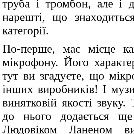
труба і тромбон, але і д
нарешті, що знаходитьс
категорії.
По-перше, має місце к
мікрофону. Його характе
тут ви згадуєте, що мік
інших виробників! І муз
винятковій якості звуку.
до нього додається щ
Людовіком Ланеном ви