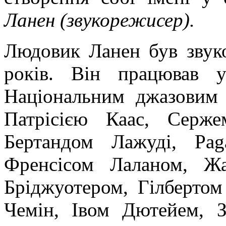
Ланен (звукорежисер).
Людовик Ланен був звук
років. Він працював 
Національним джазовим 
Патрісією Каас, Серж
Бертандом Лажуді, Pa
Френсісом Лаланом, Ж
Бріджуотером, Гілбертом
Чемін, Івом Дютейем, 