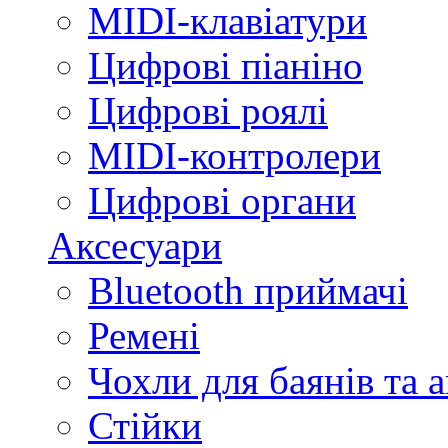
MIDI-клавіатури
Цифрові піаніно
Цифрові роялі
MIDI-контролери
Цифрові органи
Аксесуари
Bluetooth приймачі
Ремені
Чохли для баянів та 
Стійки