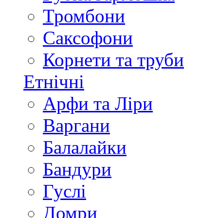
Тромбони
Саксофони
Корнети та труби
Етнічні
Арфи та Ліри
Варгани
Балалайки
Бандури
Гуслі
Домри