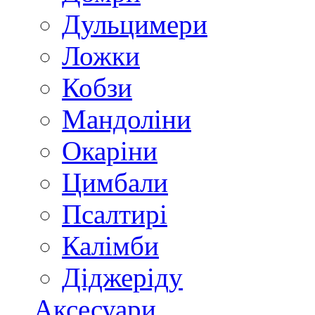
Дульцимери
Ложки
Кобзи
Мандоліни
Окаріни
Цимбали
Псалтирі
Калімби
Діджеріду
Аксесуари