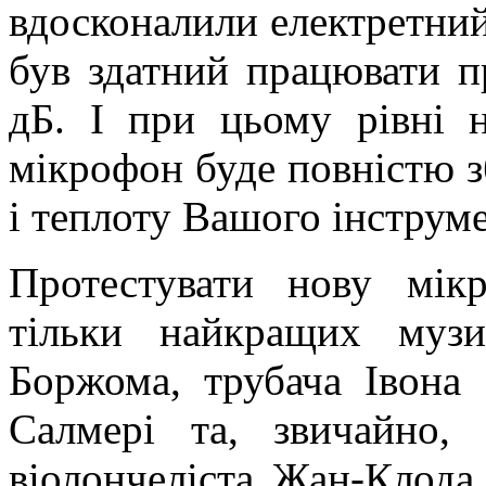
вдосконалили електретний
був здатний працювати п
дБ. І при цьому рівні 
мікрофон буде повністю зб
і теплоту Вашого інструме
Протестувати нову мік
тільки найкращих музик
Боржома, трубача Івона 
Салмері та, звичайно,
віолончеліста Жан-Клода