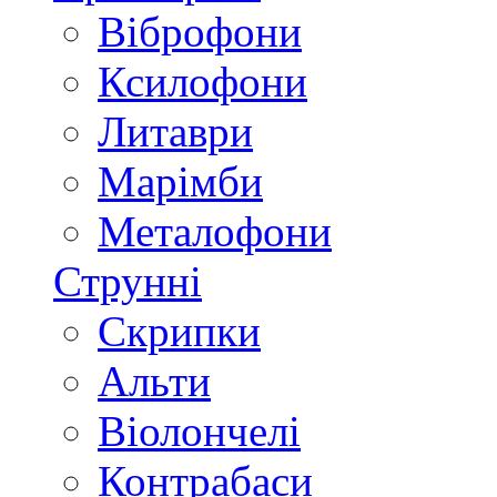
Віброфони
Ксилофони
Литаври
Марімби
Металофони
Струнні
Скрипки
Альти
Віолончелі
Контрабаси