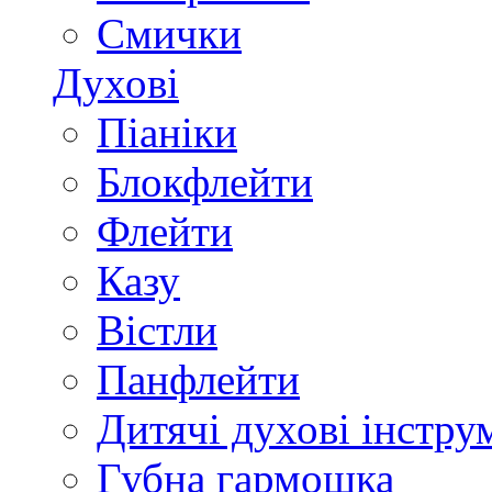
Смички
Духові
Піаніки
Блокфлейти
Флейти
Казу
Вістли
Панфлейти
Дитячі духові інстру
Губна гармошка