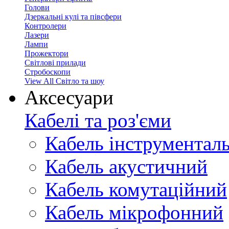
Голови
Дзеркальні кулі та півсфери
Контролери
Лазери
Лампи
Прожектори
Світлові прилади
Стробоскопи
View All Світло та шоу
Аксесуари
Кабелі та роз'єми
Кабель інструментал
Кабель акустичний
Кабель комутаційний
Кабель мікрофонний